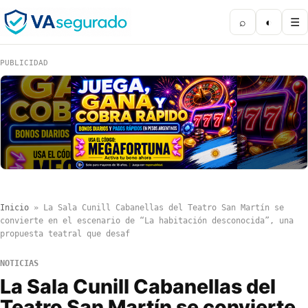
⌕
◐
☰
PUBLICIDAD
Inicio
»
La Sala Cunill Cabanellas del Teatro San Martín se
convierte en el escenario de “La habitación desconocida”, una
propuesta teatral que desaf
NOTICIAS
La Sala Cunill Cabanellas del
Teatro San Martín se convierte