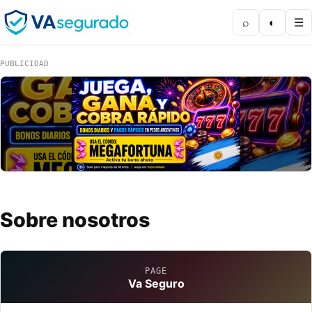
⌕
◐
☰
PUBLICIDAD
Sobre nosotros
PAGE
Va Seguro