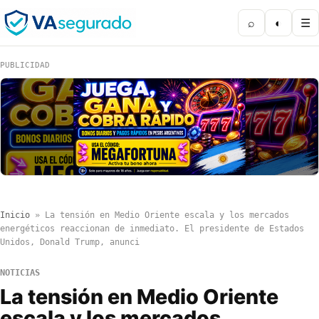
⌕
◐
☰
PUBLICIDAD
Inicio
»
La tensión en Medio Oriente escala y los mercados
energéticos reaccionan de inmediato. El presidente de Estados
Unidos, Donald Trump, anunci
NOTICIAS
La tensión en Medio Oriente
escala y los mercados