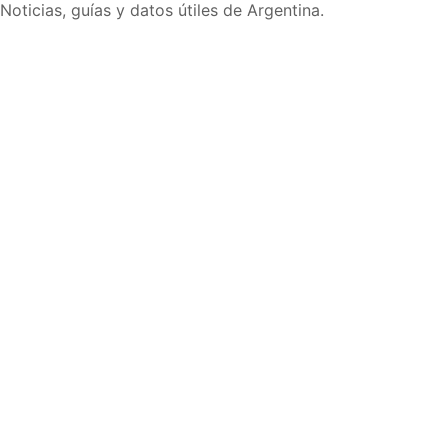
Noticias, guías y datos útiles de Argentina.
Inicio
Wiki
Guias
Datos
Eventos
En vivo
Verificacion
Cronologias
Documentos
Briefs
Sobre nosotros
Política editorial
Correcciones
Fuentes y metodología
Contacto
Política de privacidad