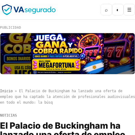
⌕
◐
☰
PUBLICIDAD
Inicio
»
El Palacio de Buckingham ha lanzado una oferta de
empleo que ha captado la atención de profesionales audiovisuales
en todo el mundo: la búsq
NOTICIAS
El Palacio de Buckingham ha
lanzado una oferta de empleo