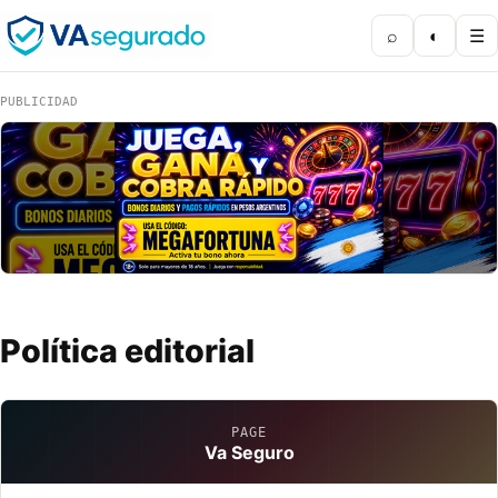
⌕
◐
☰
PUBLICIDAD
Política editorial
PAGE
Va Seguro