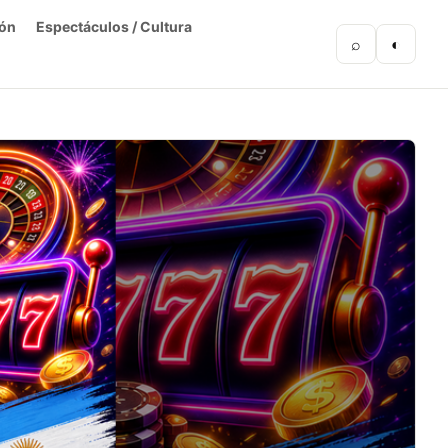
ón
Espectáculos / Cultura
⌕
◐