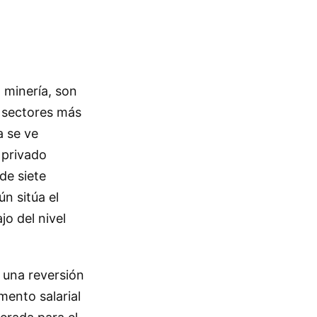
 minería, son
 sectores más
a se ve
 privado
de siete
n sitúa el
jo del nivel
 una reversión
mento salarial