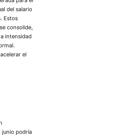
erada para el
l del salario
s. Estos
se consolide,
ta intensidad
ormal.
acelerar el
n
 junio podría