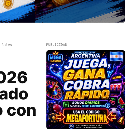
eñales
PUBLICIDAD
2026
tado
o con