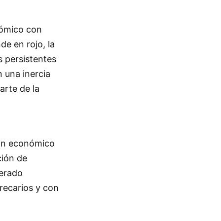
nómico con
e en rojo, la
s persistentes
 una inercia
arte de la
lan económico
ción de
nerado
recarios y con