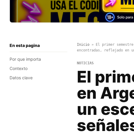
Inicio
»
El primer semestre
En esta pagina
encontradas, reflejado en u
Por que importa
NOTICIAS
Contexto
El pri
Datos clave
en Arg
un esc
señale