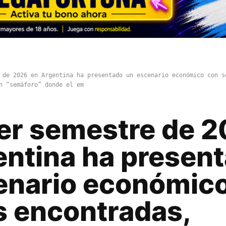
 de 2026 en Argentina ha presentado un escenario económico con s
n “semáforo” donde el em
mer semestre de 
entina ha presen
enario económic
s encontradas,