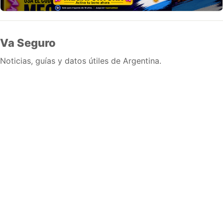
Va Seguro
Noticias, guías y datos útiles de Argentina.
Inicio
Wiki
Guias
Datos
Eventos
En vivo
Verificacion
Cronologias
Documentos
Briefs
Sobre nosotros
Política editorial