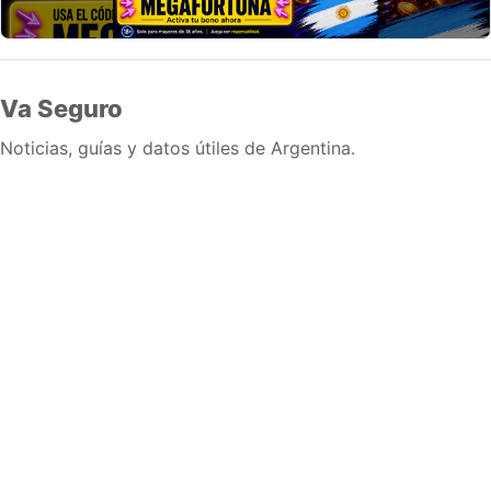
Va Seguro
Noticias, guías y datos útiles de Argentina.
Inicio
Wiki
Guias
Datos
Eventos
En vivo
Verificacion
Cronologias
Documentos
Briefs
Sobre nosotros
Política editorial