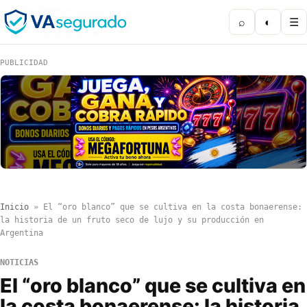
⌕
◐
☰
PUBLICIDAD
Inicio
»
El “oro blanco” que se cultiva en la costa bonaerense:
la historia de un fruto seco de lujo y su producción en
Argentina
NOTICIAS
El “oro blanco” que se cultiva en
la costa bonaerense: la historia