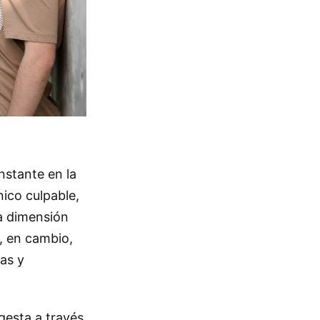
nstante en la
nico culpable,
a dimensión
, en cambio,
as y
 gesta a través