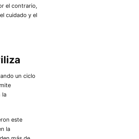
r el contrario,
el cuidado y el
iliza
erando un ciclo
mite
 la
eron este
n la
nden más de