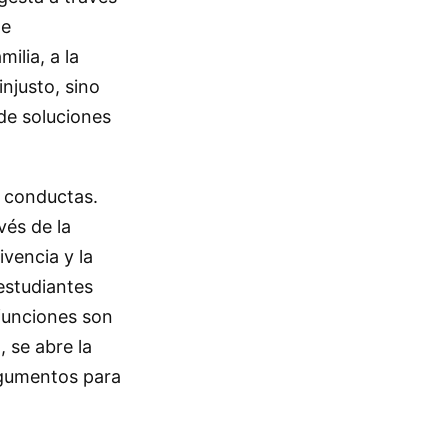
de
ilia, a la
njusto, sino
de soluciones
y conductas.
vés de la
vencia y la
estudiantes
 funciones son
 se abre la
rgumentos para