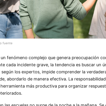
lo fuente
es un fenómeno complejo que genera preocupación co
te cada incidente grave, la tendencia es buscar un ú
e, según los expertos, impide comprender la verdader
de, abordarlo de manera efectiva. La responsabilidad
herramienta más productiva para organizar respuest
eteriorados.
 en las escuelas no surge de la noche a la mañana. Se