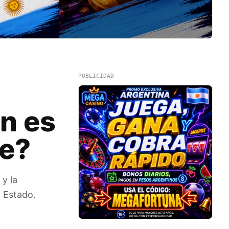
PUBLICIDAD
én es
le?
 y la
y Estado.