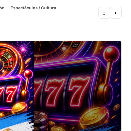
ón
Espectáculos / Cultura
⌕
◐