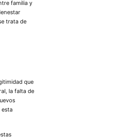
tre familia y
ienestar
se trata de
gitimidad que
l, la falta de
nuevos
 esta
estas