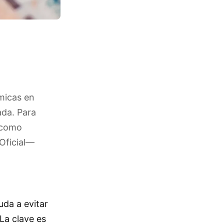
micas en
ada. Para
—como
Oficial
—
uda a evitar
 La clave es