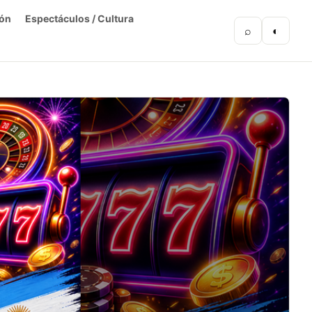
ón
Espectáculos / Cultura
⌕
◐