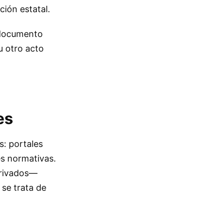
ción estatal.
l documento
u otro acto
es
s: portales
es normativas.
privados—
se trata de