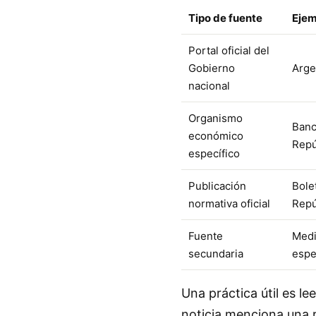
Tipo de fuente
Ejem
Portal oficial del
Gobierno
Arge
nacional
Organismo
Banc
económico
Repú
específico
Publicación
Bolet
normativa oficial
Repú
Fuente
Medi
secundaria
espe
Una práctica útil es lee
noticia menciona una r