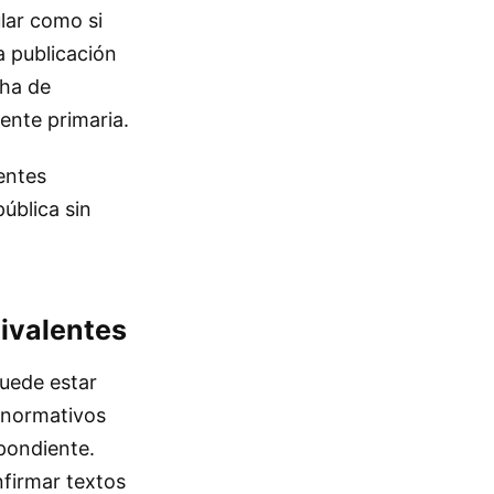
lar como si
a publicación
cha de
uente primaria.
entes
ública sin
ivalentes
puede estar
 normativos
pondiente.
nfirmar textos