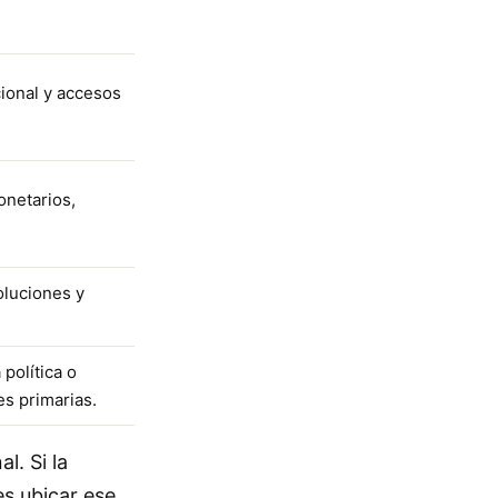
ional y accesos
onetarios,
oluciones y
política o
s primarias.
l. Si la
es ubicar ese