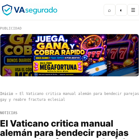
⌕
◐
☰
PUBLICIDAD
Inicio
»
El Vaticano critica manual alemán para bendecir parejas
gay y reabre fractura eclesial
NOTICIAS
El Vaticano critica manual
alemán para bendecir parejas