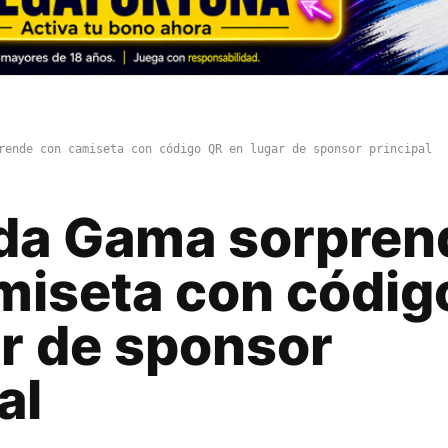
rende con camiseta con código QR en lugar de sponsor principal
da Gama sorpren
miseta con códig
ar de sponsor
al