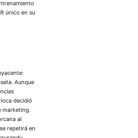
 entrenamiento
QR único en su
byacente:
iseta. Aunque
encias
rioca decidió
e marketing.
rcana al
se repetirá en
 Paysandu.