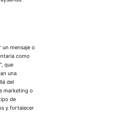
ar un mensaje o
entaria como
”, que
ran una
lá del
de marketing o
tipo de
s y fortalecer