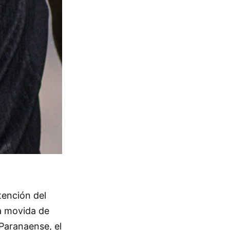
tención del
a movida de
 Paranaense, el