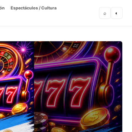
ón
Espectáculos / Cultura
⌕
◐