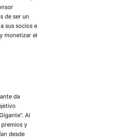
onsor
os de ser un
a sus socios e
y monetizar el
gante da
jetivo
Gigante”. Al
 premios y
uían desde