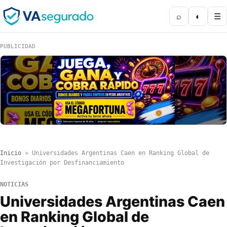
⌕
◐
☰
PUBLICIDAD
Inicio
»
Universidades Argentinas Caen en Ranking Global de
Investigación por Desfinanciamiento
NOTICIAS
Universidades Argentinas Caen
en Ranking Global de