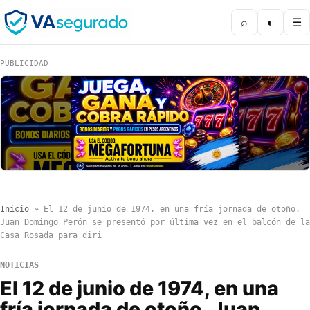
⌕
◐
☰
PUBLICIDAD
Inicio
»
El 12 de junio de 1974, en una fría jornada de otoño,
Juan Domingo Perón se presentó por última vez en el balcón de la
Casa Rosada para diri
NOTICIAS
El 12 de junio de 1974, en una
fría jornada de otoño, Juan