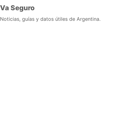
Va Seguro
Noticias, guías y datos útiles de Argentina.
Inicio
Wiki
Guias
Datos
Eventos
En vivo
Verificacion
Cronologias
Documentos
Briefs
Sobre nosotros
Política editorial
Correcciones
Fuentes y metodología