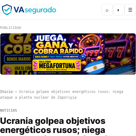
⌕
◐
☰
PUBLICIDAD
Inicio
»
Ucrania golpea objetivos energéticos rusos; niega
ataque a planta nuclear de Zaporiyia
NOTICIAS
Ucrania golpea objetivos
energéticos rusos; niega