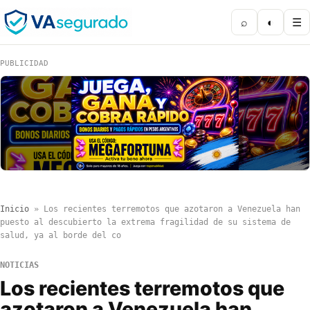
⌕
◐
☰
PUBLICIDAD
Inicio
»
Los recientes terremotos que azotaron a Venezuela han
puesto al descubierto la extrema fragilidad de su sistema de
salud, ya al borde del co
NOTICIAS
Los recientes terremotos que
azotaron a Venezuela han