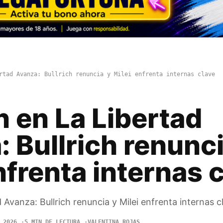
rtad Avanza: Bullrich renuncia y Milei enfrenta internas clave
 en La Libertad
 Bullrich renunci
nfrenta internas 
 Avanza: Bullrich renuncia y Milei enfrenta internas c
 2026
5 MIN DE LECTURA
VALENTINA ROJAS