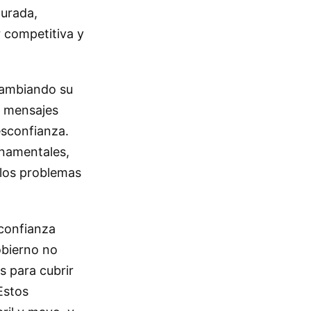
gurada,
 competitiva y
 cambiando su
s mensajes
esconfianza.
rnamentales,
 los problemas
sconfianza
obierno no
as para cubrir
Estos