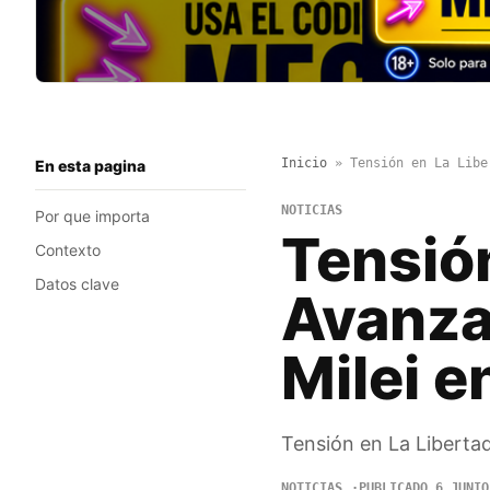
Inicio
»
Tensión en La Libe
En esta pagina
NOTICIAS
Por que importa
Tensión
Contexto
Datos clave
Avanza:
Milei e
Tensión en La Libertad
NOTICIAS
PUBLICADO 6 JUNIO