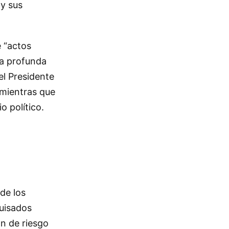
 y sus
e “actos
una profunda
el Presidente
 mientras que
o político.
 de los
guisados
ón de riesgo