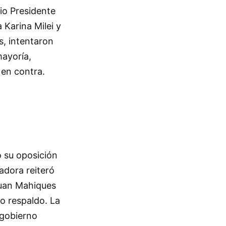
pio Presidente
 Karina Milei y
s, intentaron
mayoría,
 en contra.
o su oposición
adora reiteró
 Juan Mahiques
o respaldo. La
l gobierno