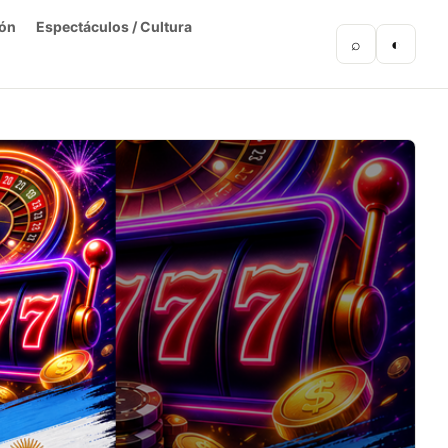
ón
Espectáculos / Cultura
⌕
◐