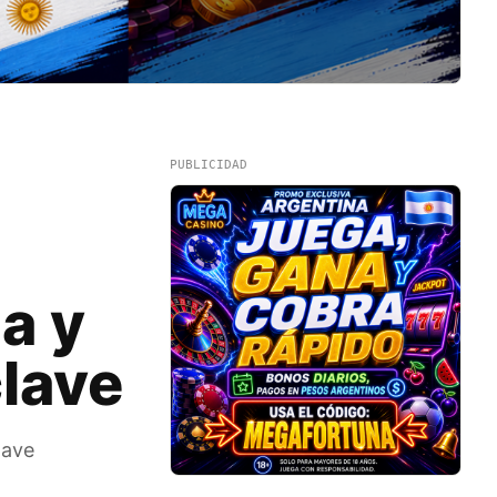
PUBLICIDAD
a y
clave
lave