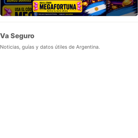
Va Seguro
Noticias, guías y datos útiles de Argentina.
Inicio
Wiki
Guias
Datos
Eventos
En vivo
Verificacion
Cronologias
Documentos
Briefs