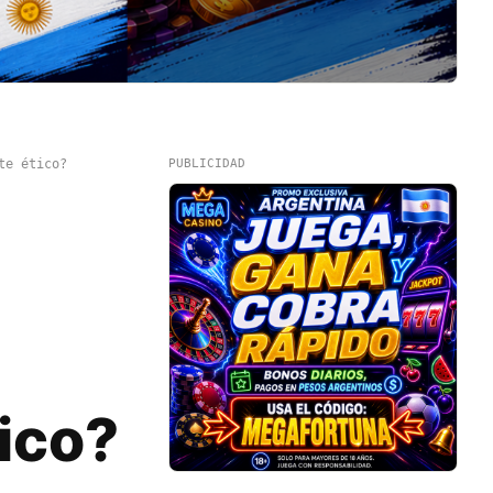
te ético?
PUBLICIDAD
tico?