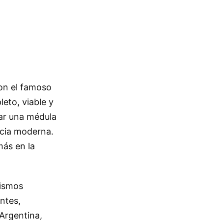
on el famoso
eto, viable y
tar una médula
ncia moderna.
ás en la
nismos
ntes,
 Argentina,