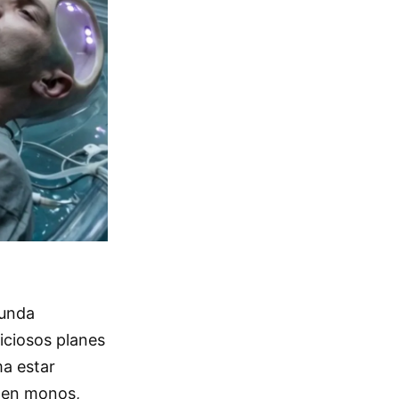
funda
iciosos planes
ma estar
e en monos,