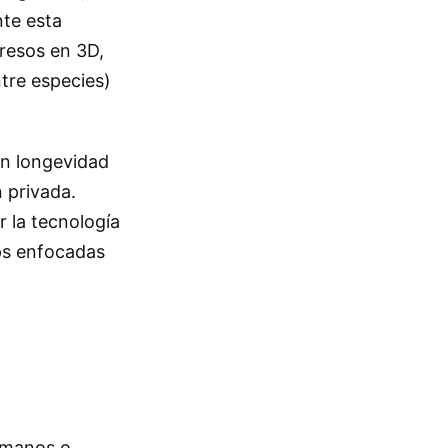
nte esta
resos en 3D,
ntre especies)
en longevidad
n privada.
 la tecnología
ups enfocadas
umanos o