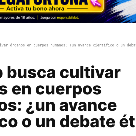
ivar órganos en cuerpos humanos: ¿un avance científico o un deba
 busca cultivar
s en cuerpos
s: ¿un avance
ico o un debate é