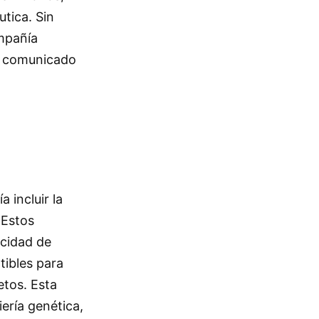
utica. Sin
ompañía
a comunicado
 incluir la
 Estos
acidad de
tibles para
etos. Esta
iería genética,