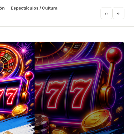
ón
Espectáculos / Cultura
⌕
◐