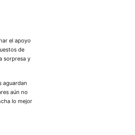
char el apoyo
puestos de
la sorpresa y
es aguardan
lares aún no
cha lo mejor