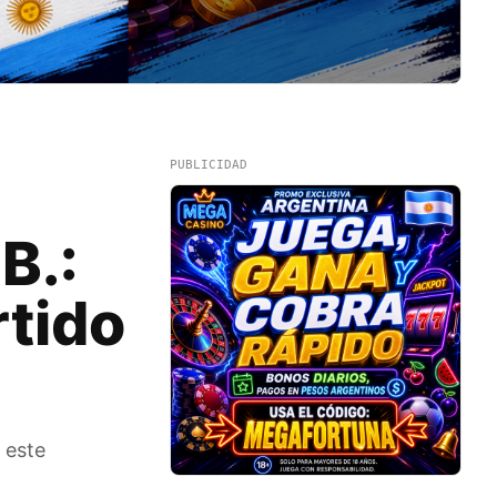
PUBLICIDAD
B.:
rtido
 este