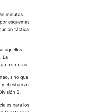
rán minutos
n por esquemas
cución táctica
so aquellos
. La
nga fronteras.
rneo, sino que
 y el esfuerzo
ivisión B.
iales para los