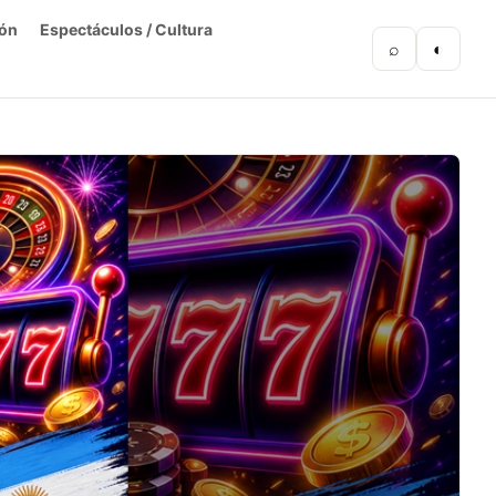
ón
Espectáculos / Cultura
⌕
◐