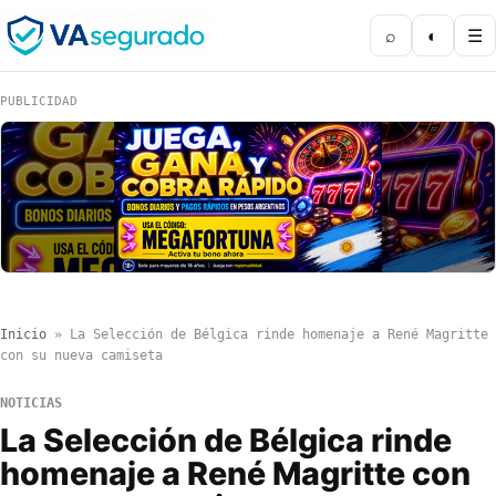
⌕
◐
☰
PUBLICIDAD
Inicio
»
La Selección de Bélgica rinde homenaje a René Magritte
con su nueva camiseta
NOTICIAS
La Selección de Bélgica rinde
homenaje a René Magritte con