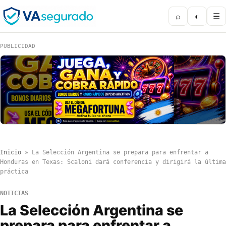
⌕
◐
☰
PUBLICIDAD
Inicio
»
La Selección Argentina se prepara para enfrentar a
Honduras en Texas: Scaloni dará conferencia y dirigirá la última
práctica
NOTICIAS
La Selección Argentina se
prepara para enfrentar a