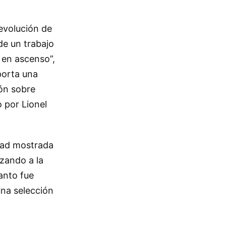
 evolución de
de un trabajo
 en ascenso”,
porta una
ión sobre
o por Lionel
ridad mostrada
zando a la
anto fue
una selección