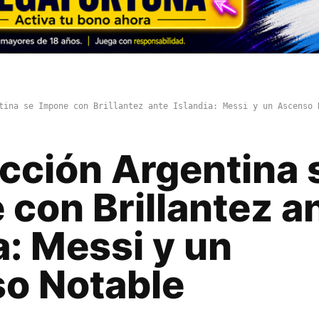
tina se Impone con Brillantez ante Islandia: Messi y un Ascenso 
ección Argentina 
con Brillantez a
a: Messi y un
o Notable