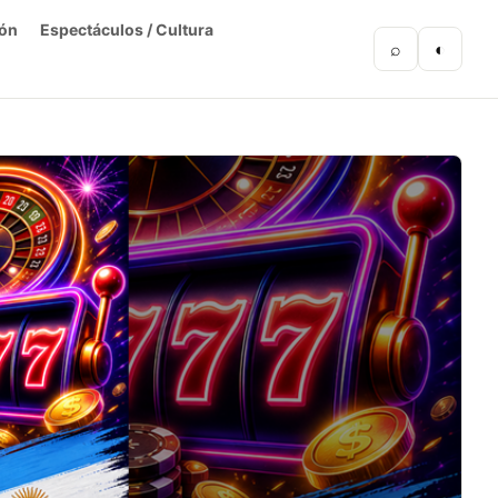
ón
Espectáculos / Cultura
⌕
◐