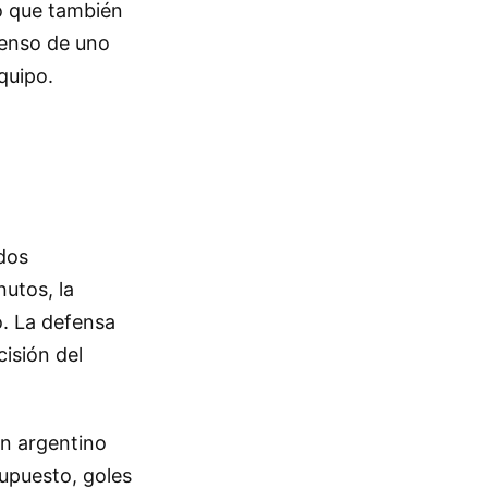
no que también
censo de uno
quipo.
ados
utos, la
o. La defensa
cisión del
án argentino
supuesto, goles