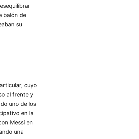
esequilibrar
e balón de
eaban su
rticular, cuyo
o al frente y
ido uno de los
ipativo en la
 con Messi en
rando una