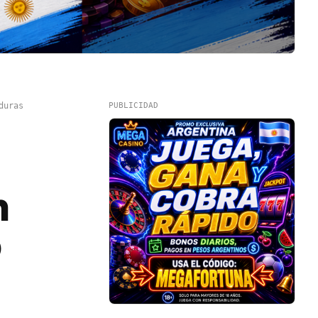
duras
PUBLICIDAD
n
o