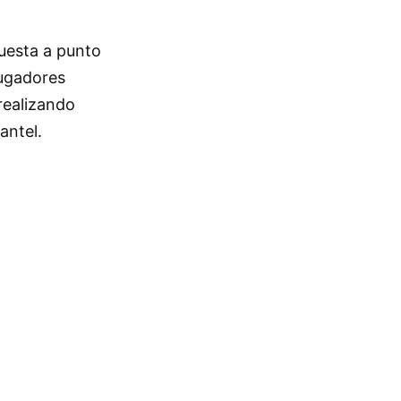
uesta a punto
jugadores
realizando
antel.