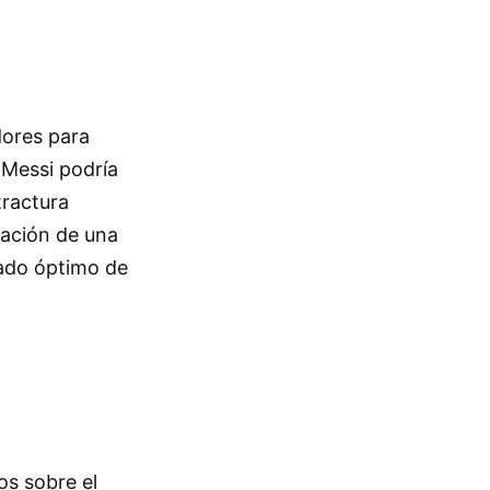
dores para
 Messi podría
tractura
ración de una
tado óptimo de
os sobre el