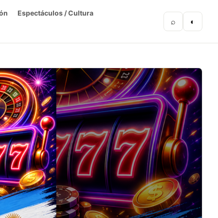
ón
Espectáculos / Cultura
⌕
◐