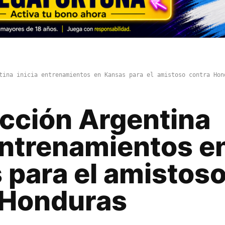
tina inicia entrenamientos en Kansas para el amistoso contra Hon
ección Argentina
entrenamientos e
 para el amistos
 Honduras