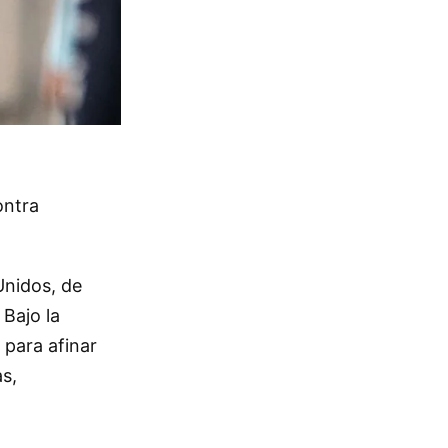
ontra
Unidos, de
Bajo la
 para afinar
as,