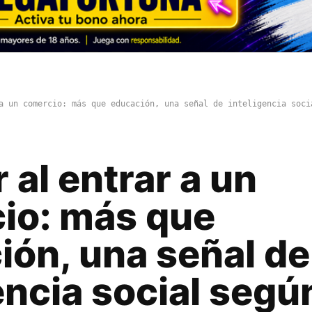
a un comercio: más que educación, una señal de inteligencia soci
 al entrar a un
io: más que
ión, una señal de
encia social según