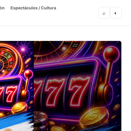
ón
Espectáculos / Cultura
⌕
◐