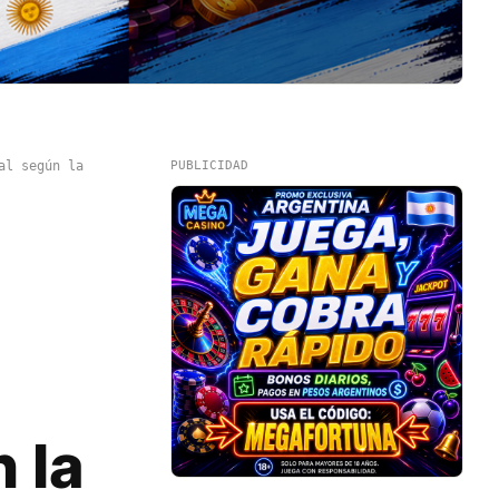
al según la
PUBLICIDAD
 la