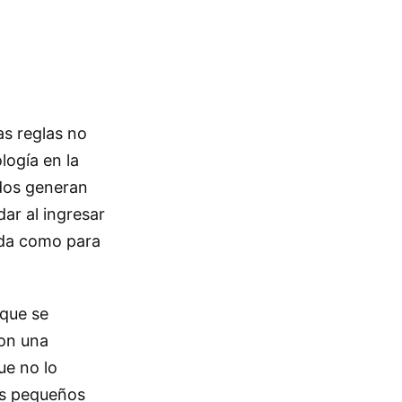
as reglas no
logía en la
idos generan
ar al ingresar
uda como para
 que se
ron una
ue no lo
os pequeños