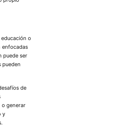
a educación o
an enfocadas
n puede ser
os pueden
desafíos de
s
 o generar
o y
s.