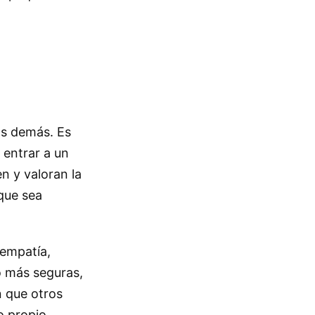
os demás. Es
 entrar a un
n y valoran la
que sea
 empatía,
o más seguras,
n que otros
o propio