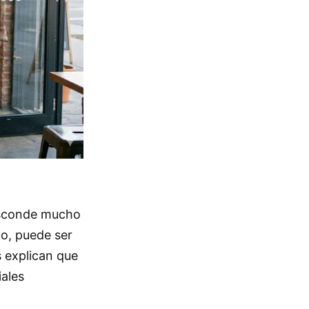
 esconde mucho
o, puede ser
s explican que
iales