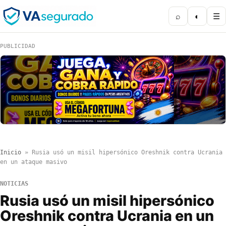
⌕
◐
☰
PUBLICIDAD
Inicio
»
Rusia usó un misil hipersónico Oreshnik contra Ucrania
en un ataque masivo
NOTICIAS
Rusia usó un misil hipersónico
Oreshnik contra Ucrania en un