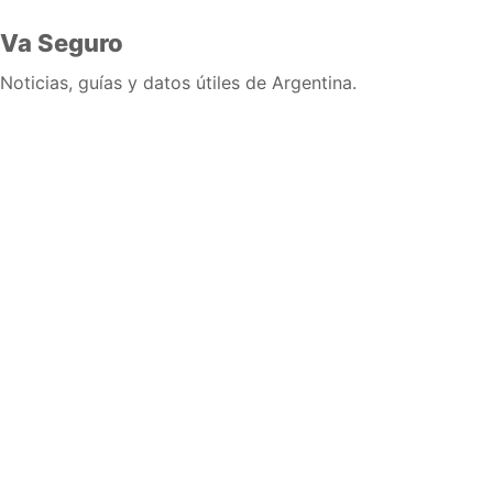
Va Seguro
Noticias, guías y datos útiles de Argentina.
Inicio
Wiki
Guias
Datos
Eventos
En vivo
Verificacion
Cronologias
Documentos
Briefs
Sobre nosotros
Política editorial
Correcciones
Fuentes y metodología