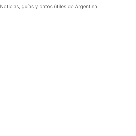
Noticias, guías y datos útiles de Argentina.
Inicio
Wiki
Guias
Datos
Eventos
En vivo
Verificacion
Cronologias
Documentos
Briefs
Sobre nosotros
Política editorial
Correcciones
Fuentes y metodología
Contacto
Política de privacidad