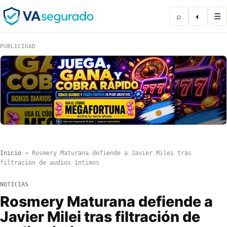
⌕
◐
☰
PUBLICIDAD
Inicio
»
Rosmery Maturana defiende a Javier Milei tras
filtración de audios íntimos
NOTICIAS
Rosmery Maturana defiende a
Javier Milei tras filtración de