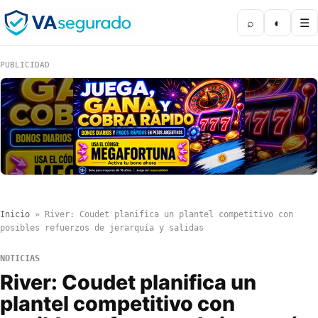
⌕
◐
☰
PUBLICIDAD
Inicio
»
River: Coudet planifica un plantel competitivo con
posibles refuerzos de jerarquía y salidas
NOTICIAS
River: Coudet planifica un
plantel competitivo con