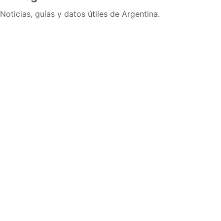
Noticias, guías y datos útiles de Argentina.
Inicio
Wiki
Guias
Datos
Eventos
En vivo
Verificacion
Cronologias
Documentos
Briefs
Sobre nosotros
Política editorial
Correcciones
Fuentes y metodología
Contacto
Política de privacidad