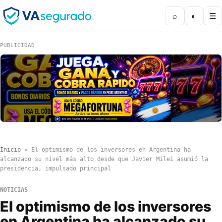
⌕
◐
☰
PUBLICIDAD
Inicio
»
El optimismo de los inversores en Argentina ha
alcanzado su nivel más alto desde que Javier Milei asumió la
presidencia, impulsado principal
NOTICIAS
El optimismo de los inversores
en Argentina ha alcanzado su