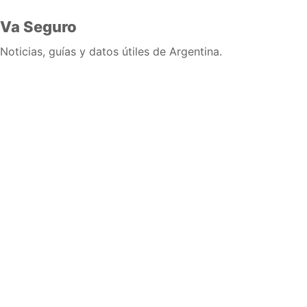
Va Seguro
Noticias, guías y datos útiles de Argentina.
Inicio
Wiki
Guias
Datos
Eventos
En vivo
Verificacion
Cronologias
Documentos
Briefs
Sobre nosotros
Política editorial
Correcciones
Fuentes y metodología