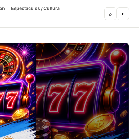
ón
Espectáculos / Cultura
⌕
◐