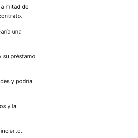
 a mitad de
contrato.
caría una
 y su préstamo
ades y podría
os y la
incierto.