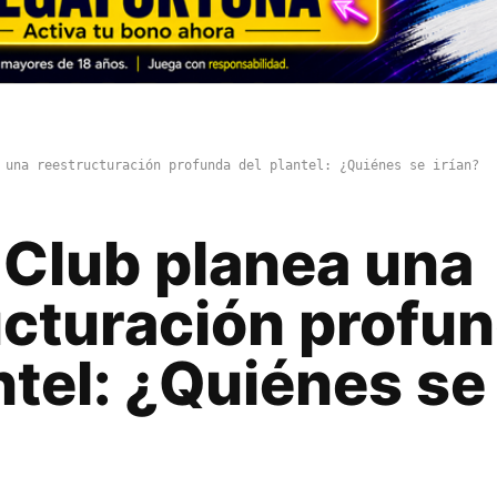
 una reestructuración profunda del plantel: ¿Quiénes se irían?
 Club planea una
ucturación profu
ntel: ¿Quiénes se