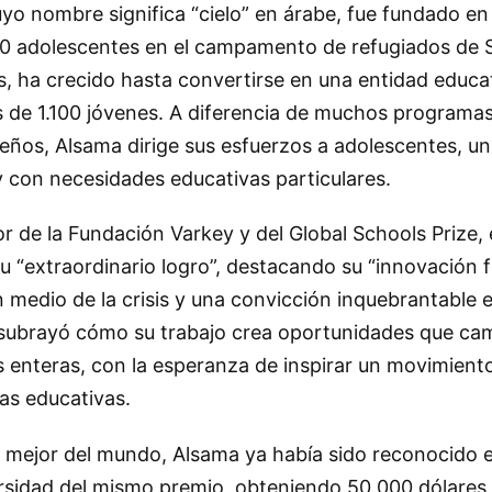
yo nombre significa “cielo” en árabe, fue fundado en
40 adolescentes en el campamento de refugiados de S
, ha crecido hasta convertirse en una entidad educa
s de 1.100 jóvenes. A diferencia de muchos programa
eños, Alsama dirige sus esfuerzos a adolescentes, un
con necesidades educativas particulares.
 de la Fundación Varkey y del Global Schools Prize, e
 “extraordinario logro”, destacando su “innovación f
n medio de la crisis y una convicción inquebrantable e
 subrayó cómo su trabajo crea oportunidades que cam
 enteras, con la esperanza de inspirar un movimiento
eas educativas.
l mejor del mundo, Alsama ya había sido reconocido e
rsidad del mismo premio, obteniendo 50.000 dólares