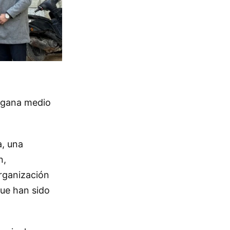
y gana medio
a, una
n,
rganización
que han sido