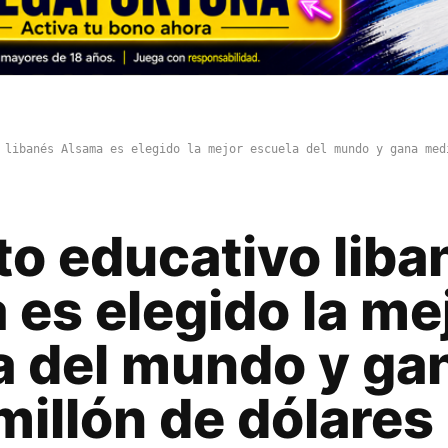
 libanés Alsama es elegido la mejor escuela del mundo y gana med
to educativo liba
es elegido la me
a del mundo y ga
illón de dólares