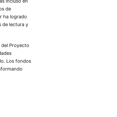
as incluso en
os de
r ha logrado
 de lectura y
o del Proyecto
idades
do. Los fondos
nsformando