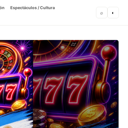
ón
Espectáculos / Cultura
⌕
◐