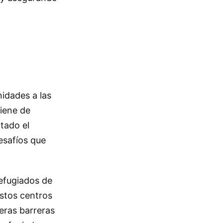
nidades a las
viene de
tado el
esafíos que
efugiados de
Estos centros
eras barreras