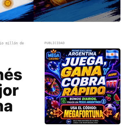
io millón de
PUBLICIDAD
nés
jor
na