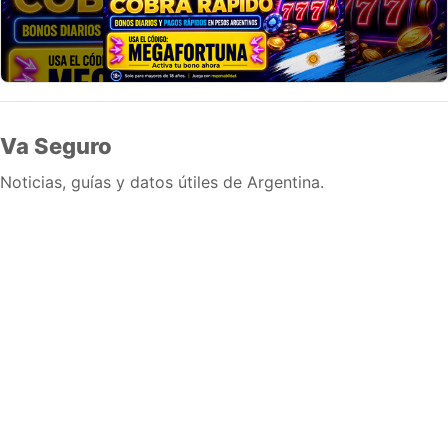
Va Seguro
Noticias, guías y datos útiles de Argentina.
Inicio
Wiki
Guias
Datos
Eventos
En vivo
Verificacion
Cronologias
Documentos
Briefs