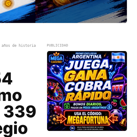
 años de historia
PUBLICIDAD
54
omo
s 339
egio