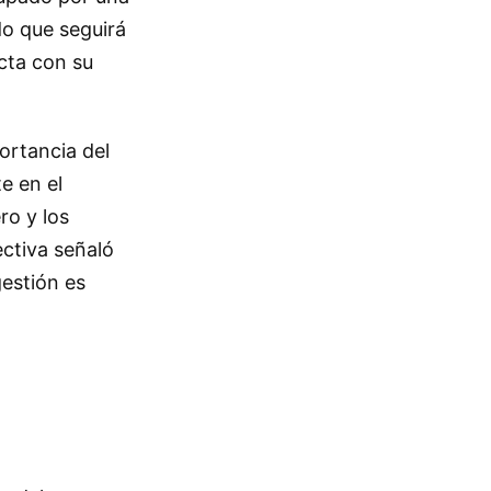
do que seguirá
ecta con su
ortancia del
e en el
ro y los
ectiva señaló
gestión es