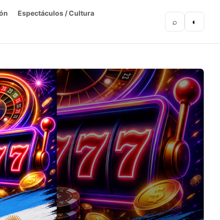
ón
Espectáculos / Cultura
⌕
◐