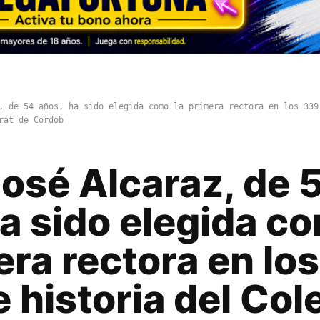
, de 54 años, ha sido elegida como la primera rectora en los 339
rat de Córdob
osé Alcaraz, de 
ha sido elegida c
era rectora en lo
 historia del Col