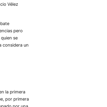
acio Vélez
ebate
tencias pero
 quien se
a considera un
en la primera
ue, por primera
cupado por una