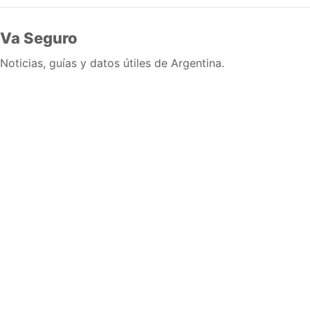
Va Seguro
Noticias, guías y datos útiles de Argentina.
Inicio
Wiki
Guias
Datos
Eventos
En vivo
Verificacion
Cronologias
Documentos
Briefs
Sobre nosotros
Política editorial