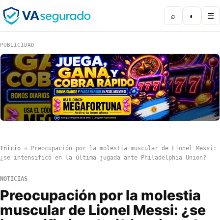
⌕
◐
☰
PUBLICIDAD
Inicio
»
Preocupación por la molestia muscular de Lionel Messi:
¿se intensificó en la última jugada ante Philadelphia Union?
NOTICIAS
Preocupación por la molestia
muscular de Lionel Messi: ¿se