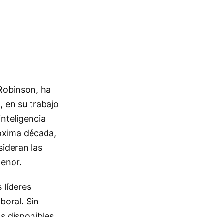
Robinson, ha
, en su trabajo
nteligencia
róxima década,
ideran las
menor.
 líderes
boral. Sin
s disponibles