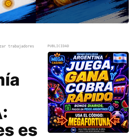
zar trabajadores
PUBLICIDAD
mía
:
es es