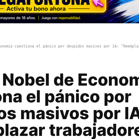
onomía cuestiona el pánico por despidos masivos por IA: “Reempla
 Nobel de Econo
na el pánico por
os masivos por IA
lazar trabajador