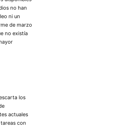
udios no han
leo ni un
orme de marzo
e no existía
 mayor
escarta los
de
tes actuales
 tareas con