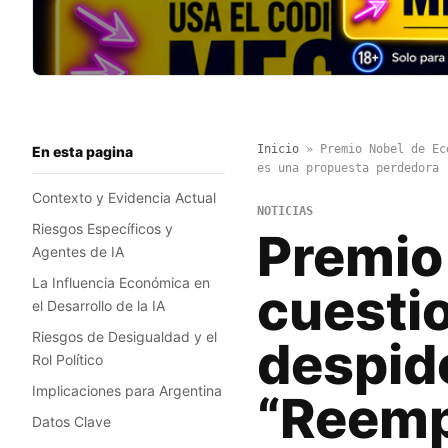
Inicio
»
Premio Nobel de Ec
En esta pagina
es una propuesta perdedora
Contexto y Evidencia Actual
NOTICIAS
Riesgos Específicos y
Premio
Agentes de IA
La Influencia Económica en
cuestio
el Desarrollo de la IA
Riesgos de Desigualdad y el
despid
Rol Político
Implicaciones para Argentina
“Reemp
Datos Clave