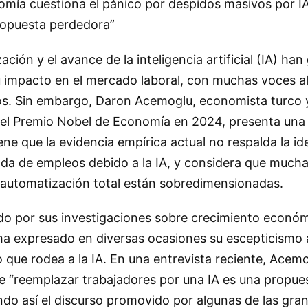
mía cuestiona el pánico por despidos masivos por I
ropuesta perdedora”
ción y el avance de la inteligencia artificial (IA) ha
u impacto en el mercado laboral, con muchas voces a
s. Sin embargo, Daron Acemoglu, economista turco y
el Premio Nobel de Economía en 2024, presenta una 
ne que la evidencia empírica actual no respalda la id
da de empleos debido a la IA, y considera que mucha
 automatización total están sobredimensionadas.
do por sus investigaciones sobre crecimiento económ
ha expresado en diversas ocasiones su escepticismo 
que rodea a la IA. En una entrevista reciente, Acem
“reemplazar trabajadores por una IA es una propue
ndo así el discurso promovido por algunas de las gr