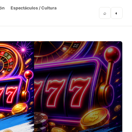
ón
Espectáculos / Cultura
⌕
◐