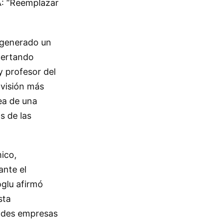
A: “Reemplazar
n generado un
lertando
 profesor del
visión más
ea de una
s de las
ico,
ante el
oglu afirmó
sta
andes empresas