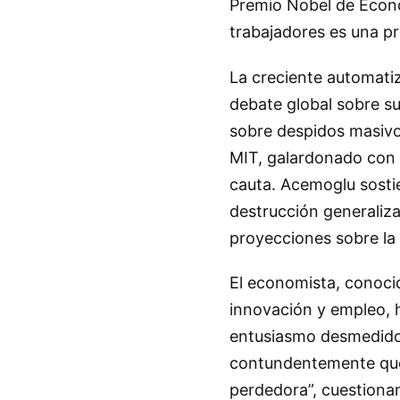
Premio Nobel de Econo
trabajadores es una p
La creciente automatiza
debate global sobre s
sobre despidos masivo
MIT, galardonado con 
cauta. Acemoglu sostie
destrucción generaliza
proyecciones sobre la
El economista, conoci
innovación y empleo, 
entusiasmo desmedido 
contundentemente que 
perdedora”, cuestiona