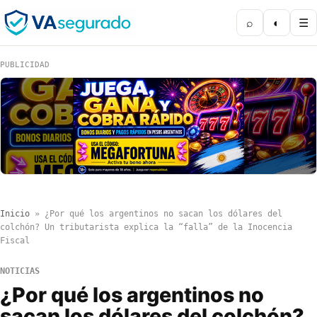
⌕
◐
☰
PUBLICIDAD
Inicio
»
¿Por qué los argentinos no sacan los dólares del
colchón? Un tributarista explica la “falla” de la Inocencia
Fiscal
NOTICIAS
¿Por qué los argentinos no
sacan los dólares del colchón?