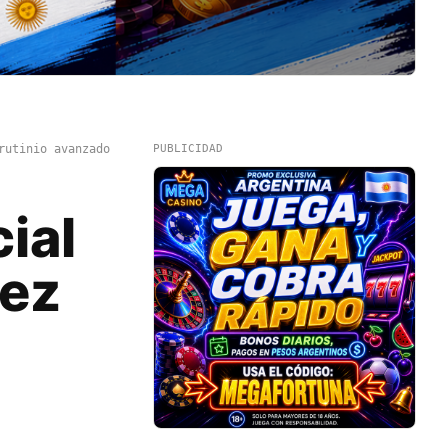
rutinio avanzado
PUBLICIDAD
ial
hez