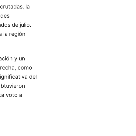
crutadas, la
ades
dos de julio.
 la región
ación y un
derecha, como
gnificativa del
obtuvieron
ta voto a