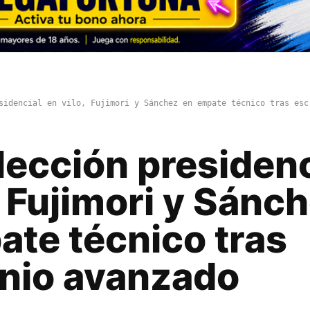
sidencial en vilo, Fujimori y Sánchez en empate técnico tras esc
lección presidenc
, Fujimori y Sánc
ate técnico tras
inio avanzado