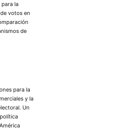
 para la
 de votos en
comparación
canismos de
iones para la
merciales y la
lectoral. Un
olítica
 América