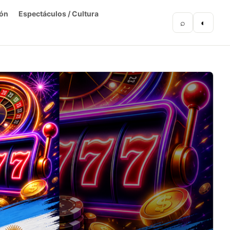
ón
Espectáculos / Cultura
⌕
◐