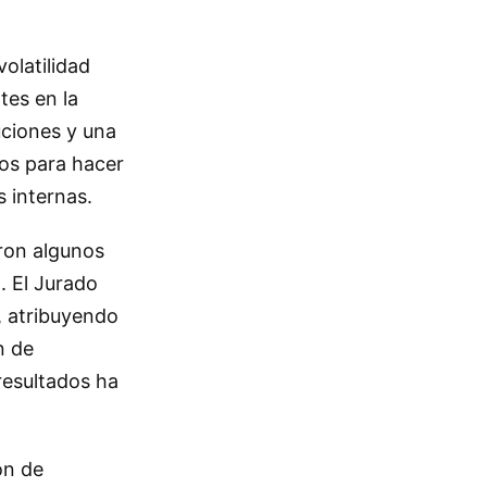
olatilidad
tes en la
uciones y una
tos para hacer
 internas.
aron algunos
. El Jurado
, atribuyendo
n de
resultados ha
ón de