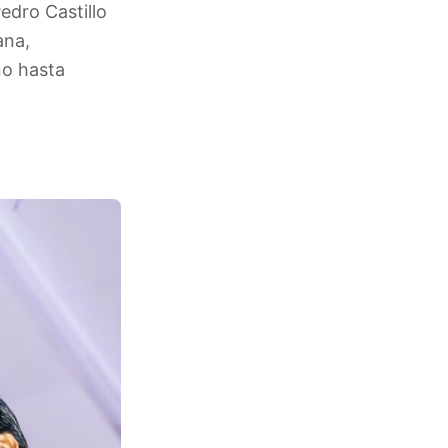
edro Castillo
ana,
no hasta