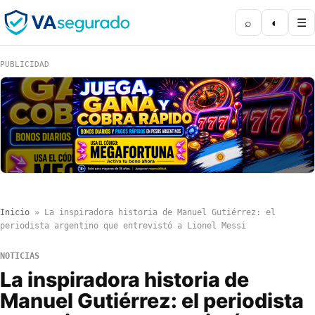
⌕
◐
☰
PUBLICIDAD
Inicio
»
La inspiradora historia de Manuel Gutiérrez: el
periodista argentino que entrevistó a Lionel Messi
NOTICIAS
La inspiradora historia de
Manuel Gutiérrez: el periodista