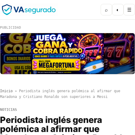
⌕
◐
☰
PUBLICIDAD
Inicio
»
Periodista inglés genera polémica al afirmar que
Maradona y Cristiano Ronaldo son superiores a Messi
NOTICIAS
Periodista inglés genera
polémica al afirmar que