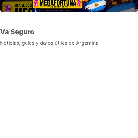
Va Seguro
Noticias, guías y datos útiles de Argentina.
Inicio
Wiki
Guias
Datos
Eventos
En vivo
Verificacion
Cronologias
Documentos
Briefs
Sobre nosotros
Política editorial