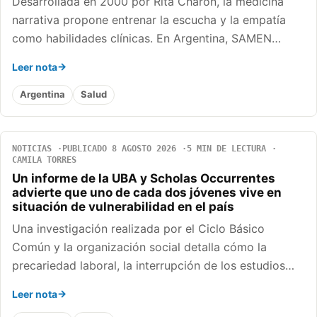
Desarrollada en 2000 por Rita Charon, la medicina
narrativa propone entrenar la escucha y la empatía
como habilidades clínicas. En Argentina, SAMEN…
Leer nota
Argentina
Salud
NOTICIAS
PUBLICADO 8 AGOSTO 2026
5 MIN DE LECTURA
CAMILA TORRES
Un informe de la UBA y Scholas Occurrentes
advierte que uno de cada dos jóvenes vive en
situación de vulnerabilidad en el país
Una investigación realizada por el Ciclo Básico
Común y la organización social detalla cómo la
precariedad laboral, la interrupción de los estudios…
Leer nota