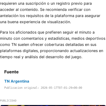
requieren una suscripción o un registro previo para
acceder al contenido. Se recomienda verificar con
antelación los requisitos de la plataforma para asegurar
una buena experiencia de visualización.
Para los aficionados que prefieren seguir el minuto a
minuto con comentarios y estadísticas, medios deportivos
como TN suelen ofrecer coberturas detalladas en sus
plataformas digitales, proporcionando actualizaciones en
tiempo real y análisis del desarrollo del juego.
Fuente
TN Argentina
Publicacion original: 2026-05-17T07:01:29+00:00
PUBLICIDAD