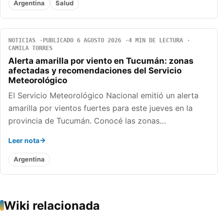
Argentina
Salud
NOTICIAS
PUBLICADO 6 AGOSTO 2026
4 MIN DE LECTURA
CAMILA TORRES
Alerta amarilla por viento en Tucumán: zonas
afectadas y recomendaciones del Servicio
Meteorológico
El Servicio Meteorológico Nacional emitió un alerta
amarilla por vientos fuertes para este jueves en la
provincia de Tucumán. Conocé las zonas…
Leer nota
Argentina
Wiki relacionada