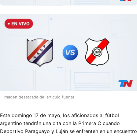
Imagen destacada del articulo fuente
Este domingo 17 de mayo, los aficionados al fútbol
argentino tendrán una cita con la Primera C cuando
Deportivo Paraguayo y Luján se enfrenten en un encuentro