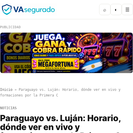
⌕
◐
☰
PUBLICIDAD
Inicio
»
Paraguayo vs. Luján: Horario, dónde ver en vivo y
formaciones por la Primera C
NOTICIAS
Paraguayo vs. Luján: Horario,
dónde ver en vivo y