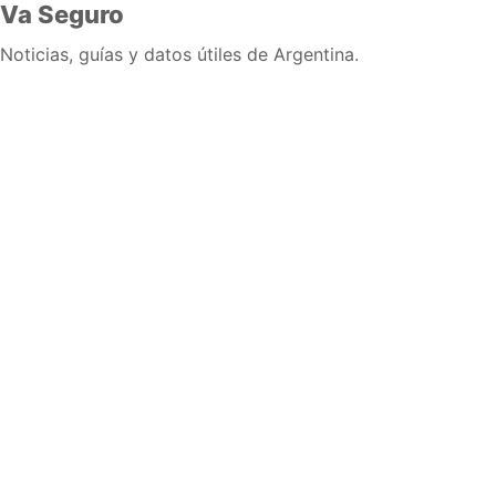
Va Seguro
Noticias, guías y datos útiles de Argentina.
Inicio
Wiki
Guias
Datos
Eventos
En vivo
Verificacion
Cronologias
Documentos
Briefs
Sobre nosotros
Política editorial
Correcciones
Fuentes y metodología