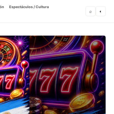
ón
Espectáculos / Cultura
⌕
◐