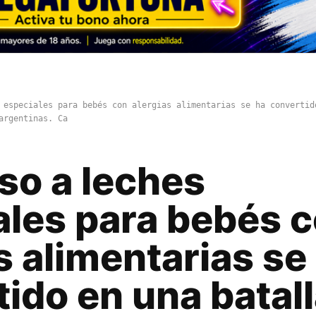
 especiales para bebés con alergias alimentarias se ha convertid
argentinas. Ca
so a leches
ales para bebés 
s alimentarias se
ido en una batal