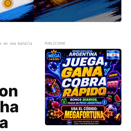
o en una batalla
PUBLICIDAD
con
 ha
la