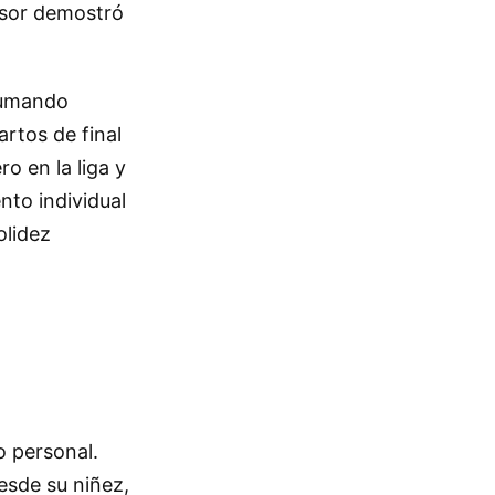
ensor demostró
 sumando
rtos de final
ro en la liga y
nto individual
olidez
o personal.
esde su niñez,