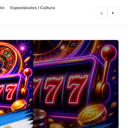
ón
Espectáculos / Cultura
⌕
◐