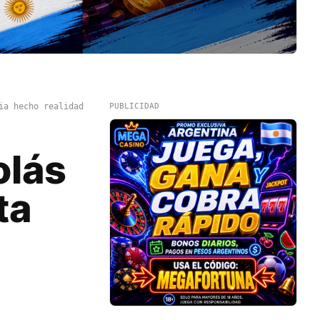
ia hecho realidad
PUBLICIDAD
olás
ta