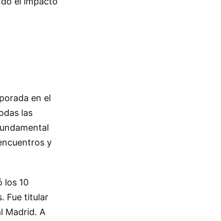
ndo el impacto
porada en el
odas las
 fundamental
 encuentros y
 los 10
 Fue titular
l Madrid. A