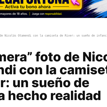
de Nicolás Otamendi con la camiseta de River: un sueño de infanc
mera” foto de Nic
di con la camise
r: un sueño de
a hecho realidad