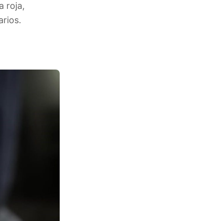
 roja,
rios.