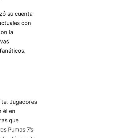
izó su cuenta
actuales con
con la
ivas
fanáticos.
rte. Jugadores
 él en
ras que
Los Pumas 7’s