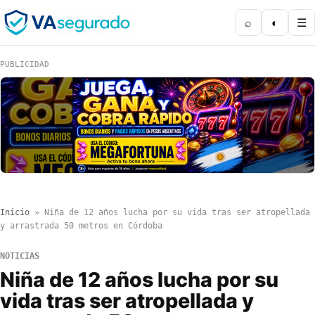
⌕
◐
☰
PUBLICIDAD
Inicio
»
Niña de 12 años lucha por su vida tras ser atropellada
y arrastrada 50 metros en Córdoba
NOTICIAS
Niña de 12 años lucha por su
vida tras ser atropellada y