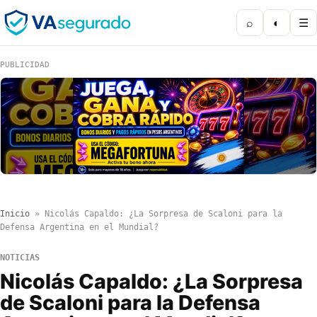
⌕
◐
☰
PUBLICIDAD
Inicio
»
Nicolás Capaldo: ¿La Sorpresa de Scaloni para la
Defensa Argentina en el Mundial?
NOTICIAS
Nicolás Capaldo: ¿La Sorpresa
de Scaloni para la Defensa