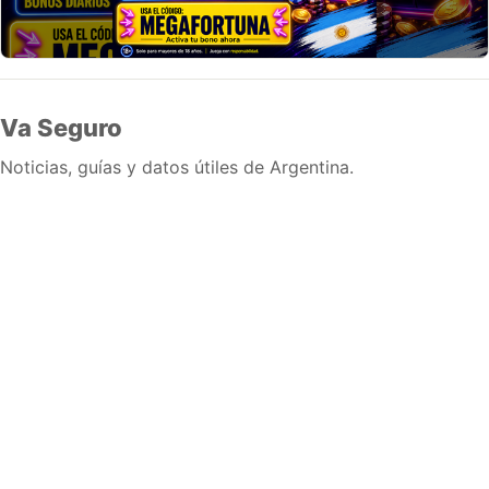
Va Seguro
Noticias, guías y datos útiles de Argentina.
Inicio
Wiki
Guias
Datos
Eventos
En vivo
Verificacion
Cronologias
Documentos
Briefs