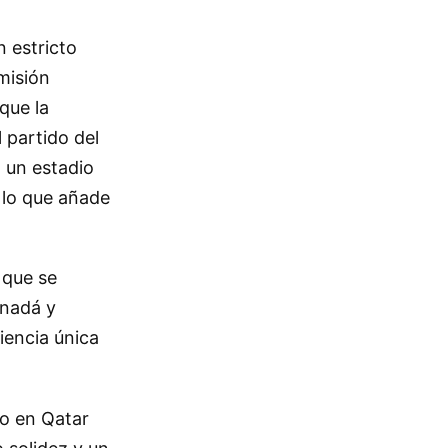
n estricto
misión
que la
 partido del
 un estadio
, lo que añade
 que se
anadá y
iencia única
do en Qatar