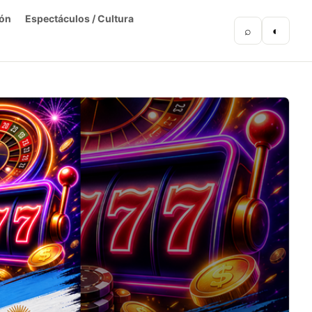
ón
Espectáculos / Cultura
⌕
◐