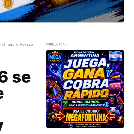
ral entre México
PUBLICIDAD
6 se
e
y