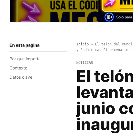
Inicio
»
El telón del Mundi
En esta pagina
y Sudáfrica. El escenario e
Por que importa
NOTICIAS
Contexto
El teló
Datos clave
levanta
junio c
inaugur