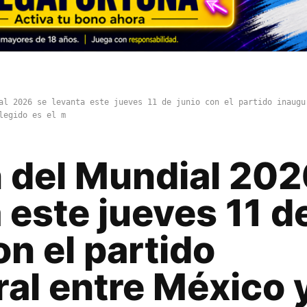
al 2026 se levanta este jueves 11 de junio con el partido inaugu
legido es el m
n del Mundial 202
 este jueves 11 d
on el partido
al entre México 