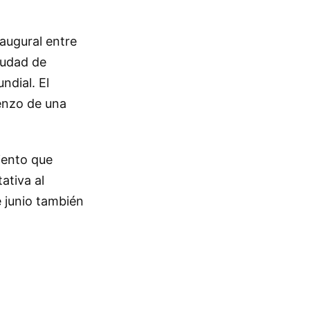
naugural entre
iudad de
ndial. El
ienzo de una
miento que
ativa al
e junio también