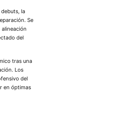
 debuts, la
eparación. Se
 alineación
ectado del
ímico tras una
ación. Los
fensivo del
ar en óptimas