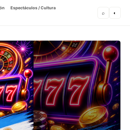
ón
Espectáculos / Cultura
⌕
◐