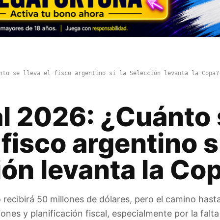
nto se lleva el fisco argentino si la Selección levanta la Copa?
l 2026: ¿Cuánto 
 fisco argentino si
ón levanta la Co
ecibirá 50 millones de dólares, pero el camino hasta e
ones y planificación fiscal, especialmente por la falt