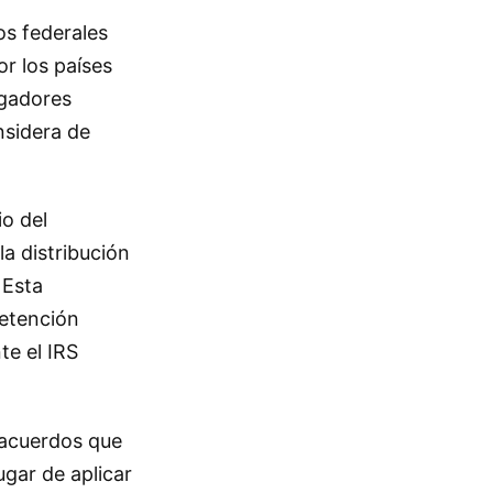
os federales
r los países
ugadores
nsidera de
o del
la distribución
 Esta
retención
te el IRS
 acuerdos que
ugar de aplicar