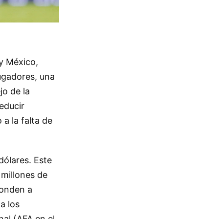
y México,
jugadores, una
o de la
educir
a la falta de
dólares. Este
 millones de
ponden a
a los
nal (AFA en el