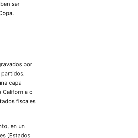
eben ser
 Copa.
gravados por
 partidos.
 una capa
 California o
ados fiscales
nto, en un
nes (Estados