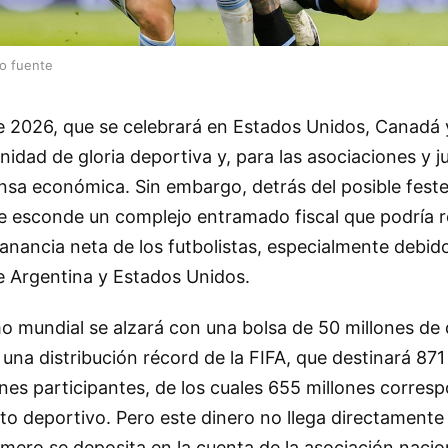
lo fuente
de 2026, que se celebrará en Estados Unidos, Canadá 
idad de gloria deportiva y, para las asociaciones y 
sa económica. Sin embargo, detrás del posible festej
se esconde un complejo entramado fiscal que podría r
anancia neta de los futbolistas, especialmente debido 
e Argentina y Estados Unidos.
 mundial se alzará con una bolsa de 50 millones de 
na distribución récord de la FIFA, que destinará 871
ones participantes, de los cuales 655 millones corres
o deportivo. Pero este dinero no llega directamente 
imero se deposita en la cuenta de la asociación nacio