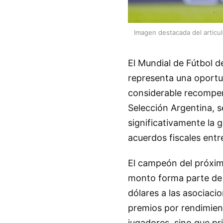
Imagen destacada del articu
El Mundial de Fútbol 
representa una oportun
considerable recompen
Selección Argentina, 
significativamente la g
acuerdos fiscales entr
El campeón del próximo
monto forma parte de u
dólares a las asociaci
premios por rendimient
jugadores, sino que pr